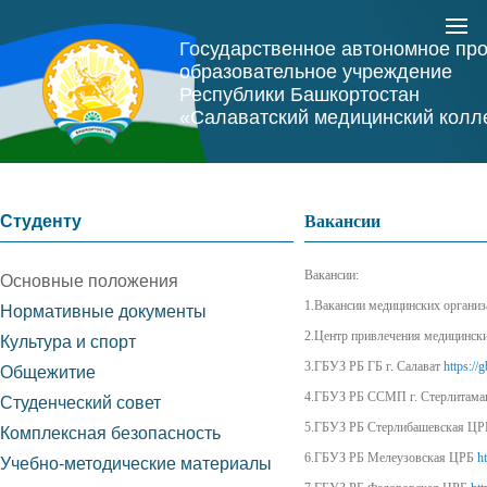
Государственное автономное пр
образовательное учреждение
Республики Башкортостан
«Салаватский медицинский колл
Студенту
Вакансии
Вакансии:
Основные положения
1.Вакансии медицинских органи
Нормативные документы
2.Центр привлечения медицинск
Культура и спорт
3.ГБУЗ РБ ГБ г. Салават
https://g
Общежитие
4.ГБУЗ РБ ССМП г. Стерлитам
Студенческий совет
5.ГБУЗ РБ Стерлибашевская Ц
Комплексная безопасность
6.ГБУЗ РБ Мелеузовская ЦРБ
h
Учебно-методические материалы