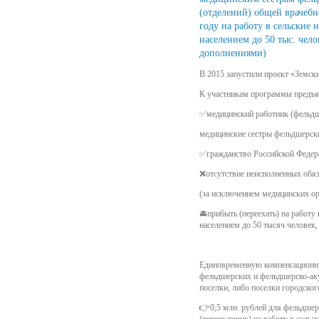
(отделений) общей врачеб
году на работу в сельские 
населением до 50 тыс. чел
дополнениями)
В 2015 запустили проект «Земск
К участникам программы предъя
✅медицинский работник (фельдше
медицинские сестры фельдшерск
✅гражданство Российской Федер
❌отсутствие неисполненных обяз
(за исключением медицинских ор
🚘прибыть (переехать) на работу 
населением до 50 тысяч человек
Единовременную компенсационну
фельдшерских и фельдшерско-аку
поселки, либо поселки городско
👉0,5 млн. рублей для фельдшер
(переехавших) на работу в сельс