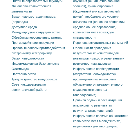
Платные образовательные услуги
обучения (очная, очно-заочная,
Финансово-хозяйственная
заочная), финансирования
деятельность
(бюджетный или коммерческий
Вакантные места для приема
прием), необходимого уровеня
(перевода)
образования (основное общее или
Доступная среда
среднее общее образование),
Международное сотрудничество
количества мест по каждой
Обработка персональных данных
специальности
Противодействие коррупции
Перечень вступительных испытаний
Правовые основы противодействия
Особенности проведения
экстремизму и терроризму
вступительных испытаний для
Вакантные должности
инвалидов и лиц с ограниченными
Информационная безопасность
возможностями здоровья
Олимпиада
Информация о необходимости
Наставничество
(отсутствии необходимости)
Трудоустройство выпускников
прохождения поступающими
Советник директора по
обязательного предварительного
воспитательной работе
медицинского осмотра
(обследования)
Правила подачи и рассмотрения
апелляций по результатам
вступительных испытаний
Информация о наличии общежития и
количестве мест в общежитиях,
выделяемых для иногородних