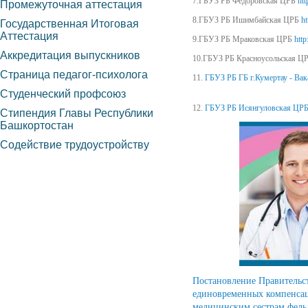
7.ГБУЗ РБ Федоровская ЦРБ
htt
Промежуточная аттестация
8.ГБУЗ РБ Ишимбайская ЦРБ
ht
Государственная Итоговая
Аттестация
9.ГБУЗ РБ Мраковская ЦРБ
http
Аккредитация выпускников
10.ГБУЗ РБ Красноусольская Ц
Страница педагог-психолога
11.
ГБУЗ РБ ГБ г.Кумертау - Вак
Студенческий профсоюз
12.
ГБУЗ РБ Исянгуловская ЦРБ
Стипендия Главы Республики
Башкортостан
Содействие трудоустройству
Постановление Правительст
единовременных компенсац
медицинским сестрам фель