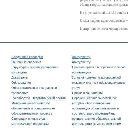
абзаце втором настоящего пункта
Не упустите свой шанс! Звоните 
Отдел кадров здравоохранения +
Центр привлечения медицинских 
Сведения о колледже
Абитуриенту
Основные сведения
Абитуриенту
Структура и органы управления
Правила приема в образовательную
колледжем
организацию
Документы
Условия приема по договорам об
Образование
оказании платных образовательных
Образовательные стандарты и
услуг
требования
Приказ о зачислении
Руководство. Педагогический состав
Перечень специальностей, по
Материально-техническое
которым образовательная
обеспечение и оснащенность
организация объявляет прием в
образовательного процесса
соответствии с лицензией на
Стипендии и иные виды
осуществление образовательной
материальной поддержки
деятельности (с указанием форм