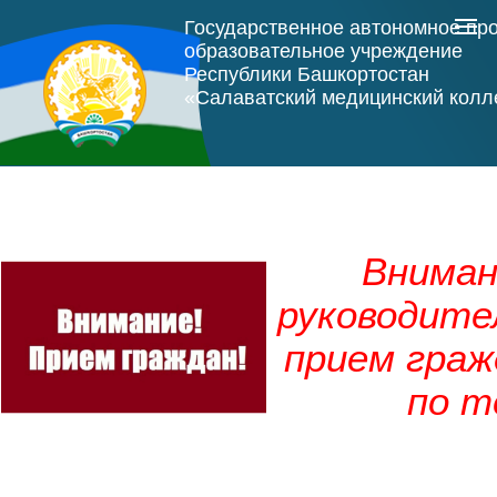
Государственное автономное пр
образовательное учреждение
Республики Башкортостан
«Салаватский медицинский кол
Вниман
руководите
прием граж
по т