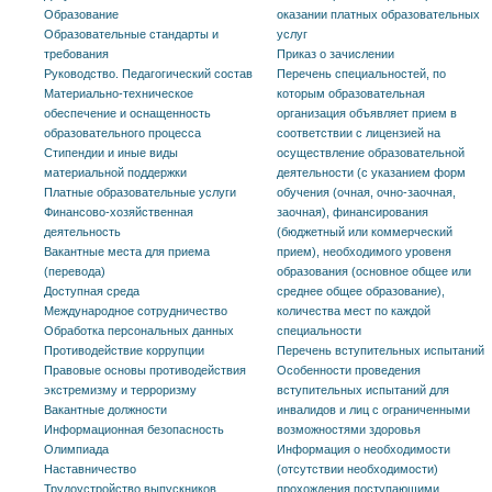
Образование
оказании платных образовательных
Образовательные стандарты и
услуг
требования
Приказ о зачислении
Руководство. Педагогический состав
Перечень специальностей, по
Материально-техническое
которым образовательная
обеспечение и оснащенность
организация объявляет прием в
образовательного процесса
соответствии с лицензией на
Стипендии и иные виды
осуществление образовательной
материальной поддержки
деятельности (с указанием форм
Платные образовательные услуги
обучения (очная, очно-заочная,
Финансово-хозяйственная
заочная), финансирования
деятельность
(бюджетный или коммерческий
Вакантные места для приема
прием), необходимого уровеня
(перевода)
образования (основное общее или
Доступная среда
среднее общее образование),
Международное сотрудничество
количества мест по каждой
Обработка персональных данных
специальности
Противодействие коррупции
Перечень вступительных испытаний
Правовые основы противодействия
Особенности проведения
экстремизму и терроризму
вступительных испытаний для
Вакантные должности
инвалидов и лиц с ограниченными
Информационная безопасность
возможностями здоровья
Олимпиада
Информация о необходимости
Наставничество
(отсутствии необходимости)
Трудоустройство выпускников
прохождения поступающими