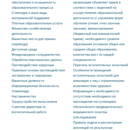
обеспечение и оснащенность
организация объявляет прием в
образовательного процесса
соответствии с лицензией на
Стипендии и иные виды
осуществление образовательной
материальной поддержки
деятельности (с указанием форм
Платные образовательные услуги
обучения (очная, очно-заочная,
Финансово-хозяйственная
заочная), финансирования
деятельность
(бюджетный или коммерческий
Вакантные места для приема
прием), необходимого уровеня
(перевода)
образования (основное общее или
Доступная среда
среднее общее образование),
Международное сотрудничество
количества мест по каждой
Обработка персональных данных
специальности
Противодействие коррупции
Перечень вступительных испытаний
Правовые основы противодействия
Особенности проведения
экстремизму и терроризму
вступительных испытаний для
Вакантные должности
инвалидов и лиц с ограниченными
Информационная безопасность
возможностями здоровья
Олимпиада
Информация о необходимости
Наставничество
(отсутствии необходимости)
Трудоустройство выпускников
прохождения поступающими
Советник директора по
обязательного предварительного
воспитательной работе
медицинского осмотра
(обследования)
Правила подачи и рассмотрения
апелляций по результатам