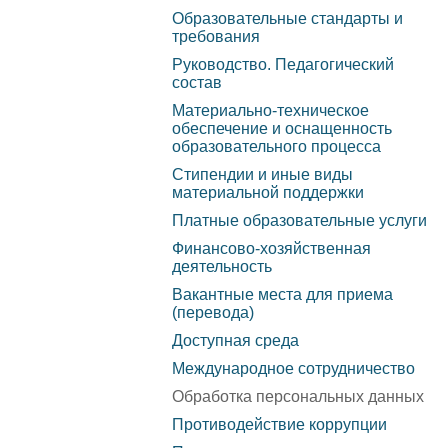
Образовательные
Образовательные стандарты и
платн
требования
стандарты и требования
услуг
Руководство. Педагогический
состав
Руководство.
Прика
Материально-техническое
Педагогический состав
обеспечение и оснащенность
Переч
образовательного процесса
Материально-техническое
по ко
Стипендии и иные виды
обеспечение и
материальной поддержки
образ
оснащенность
Платные образовательные услуги
орган
образовательного
Финансово-хозяйственная
прием
деятельность
процесса
лицен
Вакантные места для приема
(перевода)
Стипендии и иные виды
осуще
Доступная среда
материальной поддержки
образ
Международное сотрудничество
деяте
Платные образовательные
Обработка персональных данных
форм 
услуги
Противодействие коррупции
очно-