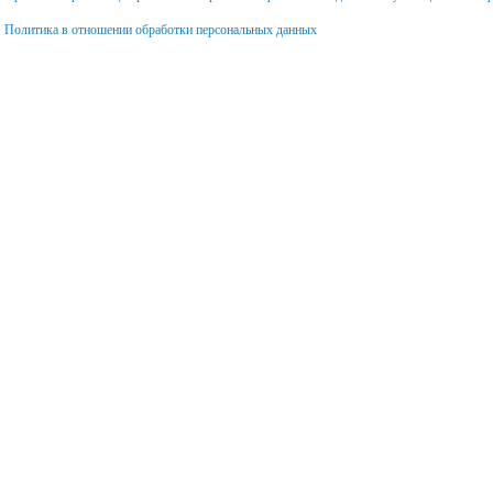
Республиканские
ых образовательных
Комплексная безопасность
Политика в отношении обработки персональных данных
информационно-
Учебно-методические
обучающие
з о зачислении
материалы
педагогические семинары
ень специальностей,
Промежуточная
торым
аттестация
овательная
Государственная Итоговая
изация объявляет
Аттестация
 в соответствии с
Аккредитация выпускников
зией на
ствление
Страница педагог-
овательной
психолога
льности (с указанием
Студенческий профсоюз
обучения (очная,
Стипендия Главы
заочная, заочная),