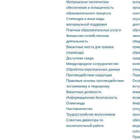
Материально-техническое
кото
экстремизму и терроризму
огран
обеспечение и оснащенность
орга
возмо
образовательного процесса
соот
Вакантные должности
Стипендии и иные виды
осущ
Инфо
материальной поддержки
деят
Информационная
Платные образовательные услуги
обуч
необх
Финансово-хозяйственная
заоч
безопасность
деятельность
(бюд
необх
Вакантные места для приема
прие
Олимпиада
прохо
(перевода)
обра
Доступная среда
сред
Наставничество
пост
Международное сотрудничество
коли
Обработка персональных данных
спец
обяза
Трудоустройство
Противодействие коррупции
Пере
предв
Правовые основы противодействия
Особ
выпускников
экстремизму и терроризму
всту
медиц
Вакантные должности
инва
Советник директора по
Информационная безопасность
возм
(обсл
Олимпиада
Инф
воспитательной работе
Наставничество
(отс
Прави
Трудоустройство выпускников
про
Советник директора по
обяз
рассм
воспитательной работе
меди
по ре
(обс
Прав