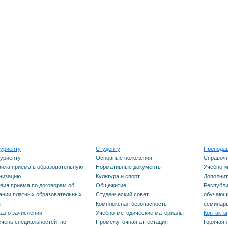
Республики Башкортостан
нсирования
етный или
Содействие
рческий прием),
трудоустройству
одимого уровеня
ования (основное
 или среднее общее
ование), количества
по каждой
альности
уриенту
Студенту
Препода
ень вступительных
уриенту
Основные положения
Справоч
аний
ила приема в образовательную
Нормативные документы
Учебно-м
низацию
Культура и спорт
Дополнит
вия приема по договорам об
Общежитие
Республи
нности проведения
ании платных образовательных
Студенческий совет
обучающи
ительных испытаний
г
Комплексная безопасность
семинар
аз о зачислении
Учебно-методические материалы
Контакты
нвалидов и лиц с
чень специальностей, по
Промежуточная аттестация
Горячая 