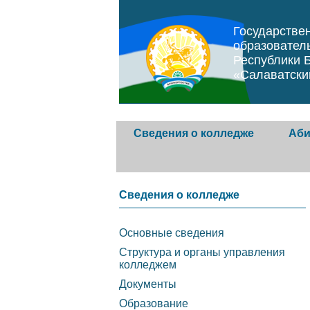
Государстве
образовател
Республики 
«Салаватски
Сведения о колледже
Аби
Основные сведения
Абиту
Сведения о колледже
Структура и органы
Прави
Основные сведения
управления колледжем
образ
Структура и органы управления
орган
колледжем
Документы
Документы
Услов
Образование
Образование
догов