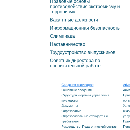
Правовые основы
Финансово-хозяйственная
фина
противодействия экстремизму и
деятельность
терроризму
(бюдж
Вакантные должности
Вакантные места для
комме
Информационная безопасность
приема (перевода)
необх
Олимпиада
образ
Доступная среда
Наставничество
общее
Трудоустройство выпускников
Международное
образ
Советник директора по
сотрудничество
воспитательной работе
мест 
Обработка персональных
специ
данных
Сведения о колледже
Абит
Переч
Основные сведения
Абит
Противодействие
испыт
Структура и органы управления
Прав
колледжем
орга
коррупции
Документы
Усло
Особе
Образование
оказ
Правовые основы
вступ
Образовательные стандарты и
услу
требования
Прик
противодействия
для и
Руководство. Педагогический состав
Пере