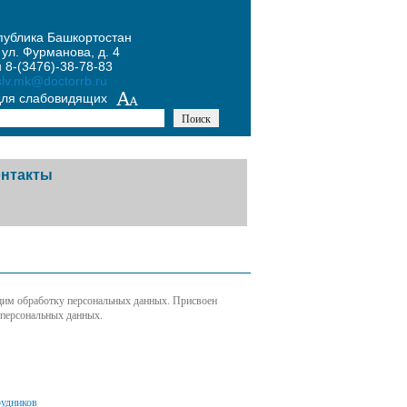
публика Башкортостан
 ул. Фурманова, д. 4
 8-(3476)-38-78-83
slv.mk@doctorrb.ru
для слабовидящих
онтакты
чая линия
тная связь
им обработку персональных данных. Присвоен
 персональных данных.
такты контролирующих
анизаций
рудников