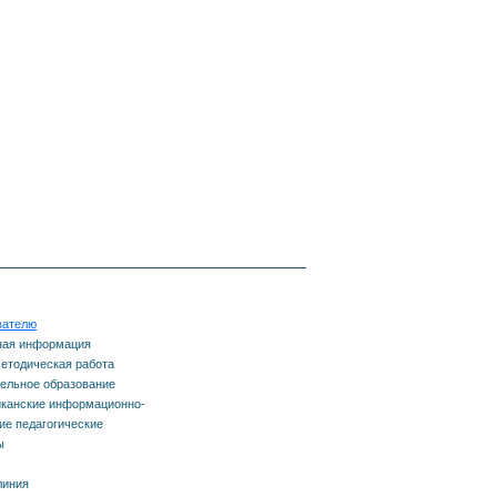
вателю
ная информация
етодическая работа
ельное образование
канские информационно-
е педагогические
ы
линия