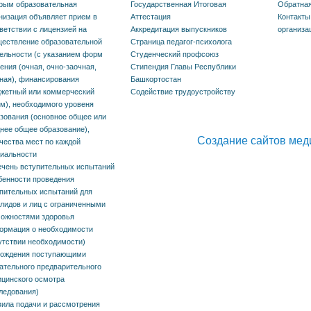
рым образовательная
Государственная Итоговая
Обратная
иченными
низация объявляет прием в
Аттестация
Контакты
жностями здоровья
ветствии с лицензией на
Аккредитация выпускников
организа
ествление образовательной
Страница педагог-психолога
рмация о
ельности (с указанием форм
Студенческий профсоюз
ения (очная, очно-заочная,
Стипендия Главы Республики
одимости (отсутствии
ная), финансирования
Башкортостан
жетный или коммерческий
Содействие трудоустройству
одимости)
м), необходимого уровеня
ждения
зования (основное общее или
нее общее образование),
упающими
Создание сайтов мед
чества мест по каждой
иальности
тельного
чень вступительных испытаний
арительного
енности проведения
пительных испытаний для
инского осмотра
лидов и лиц с ограниченными
ожностями здоровья
едования)
ормация о необходимости
утствии необходимости)
ла подачи и
хождения поступающими
ательного предварительного
отрения апелляций
цинского осмотра
зультатам
ледования)
ила подачи и рассмотрения