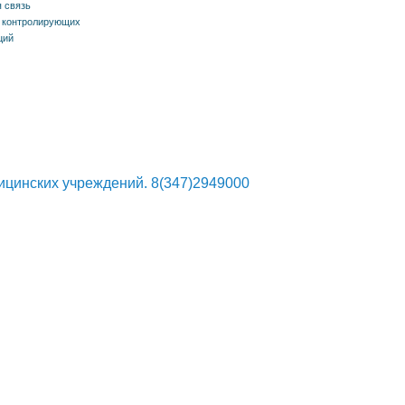
 связь
 контролирующих
ций
ицинских учреждений. 8(347)2949000