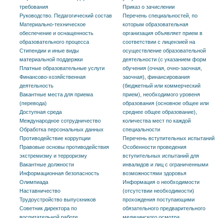
требования
Приказ о зачислении
Руководство. Педагогический состав
Перечень специальностей, по
Материально-техническое
которым образовательная
обеспечение и оснащенность
организация объявляет прием в
образовательного процесса
соответствии с лицензией на
Стипендии и иные виды
осуществление образовательной
материальной поддержки
деятельности (с указанием форм
Платные образовательные услуги
обучения (очная, очно-заочная,
Финансово-хозяйственная
заочная), финансирования
деятельность
(бюджетный или коммерческий
Вакантные места для приема
прием), необходимого уровеня
(перевода)
образования (основное общее или
Доступная среда
среднее общее образование),
Международное сотрудничество
количества мест по каждой
Обработка персональных данных
специальности
Противодействие коррупции
Перечень вступительных испытаний
Правовые основы противодействия
Особенности проведения
экстремизму и терроризму
вступительных испытаний для
Вакантные должности
инвалидов и лиц с ограниченными
Информационная безопасность
возможностями здоровья
Олимпиада
Информация о необходимости
Наставничество
(отсутствии необходимости)
Трудоустройство выпускников
прохождения поступающими
Советник директора по
обязательного предварительного
воспитательной работе
медицинского осмотра