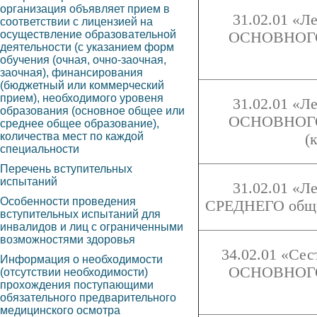
организация объявляет прием в
31.02.01 «Л
соответствии с лицензией на
осуществление образовательной
ОСНОВНОГО 
деятельности (с указанием форм
обучения (очная, очно-заочная,
заочная), финансирования
(бюджетный или коммерческий
прием), необходимого уровеня
31.02.01 «Л
образования (основное общее или
ОСНОВНОГО 
среднее общее образование),
количества мест по каждой
(
специальности
Перечень вступительных
испытаний
31.02.01 «Л
Особенности проведения
СРЕДНЕГО общег
вступительных испытаний для
инвалидов и лиц с ограниченными
возможностями здоровья
34.02.01 «Сес
Информация о необходимости
ОСНОВНОГО 
(отсутствии необходимости)
прохождения поступающими
обязательного предварительного
медицинского осмотра