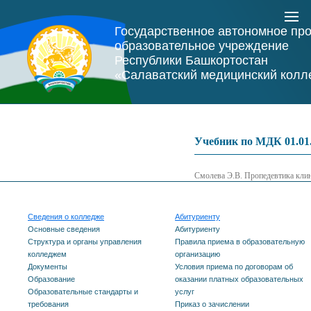
Государственное автономное пр
образовательное учреждение
Республики Башкортостан
«Салаватский медицинский колл
Учебник по МДК 01.01
Смолева Э.В. Пропедевтика кли
Сведения о колледже
Абитуриенту
Основные сведения
Абитуриенту
Структура и органы управления
Правила приема в образовательную
колледжем
организацию
Документы
Условия приема по договорам об
Образование
оказании платных образовательных
Образовательные стандарты и
услуг
требования
Приказ о зачислении