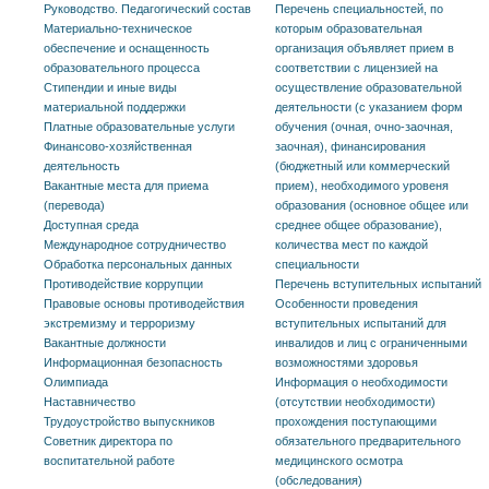
Руководство. Педагогический состав
Перечень специальностей, по
Материально-техническое
которым образовательная
обеспечение и оснащенность
организация объявляет прием в
образовательного процесса
соответствии с лицензией на
Стипендии и иные виды
осуществление образовательной
материальной поддержки
деятельности (с указанием форм
Платные образовательные услуги
обучения (очная, очно-заочная,
Финансово-хозяйственная
заочная), финансирования
деятельность
(бюджетный или коммерческий
Вакантные места для приема
прием), необходимого уровеня
(перевода)
образования (основное общее или
Доступная среда
среднее общее образование),
Международное сотрудничество
количества мест по каждой
Обработка персональных данных
специальности
Противодействие коррупции
Перечень вступительных испытаний
Правовые основы противодействия
Особенности проведения
экстремизму и терроризму
вступительных испытаний для
Вакантные должности
инвалидов и лиц с ограниченными
Информационная безопасность
возможностями здоровья
Олимпиада
Информация о необходимости
Наставничество
(отсутствии необходимости)
Трудоустройство выпускников
прохождения поступающими
Советник директора по
обязательного предварительного
воспитательной работе
медицинского осмотра
(обследования)