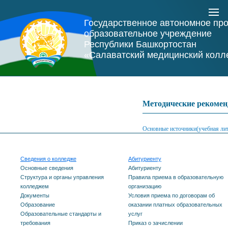
Государственное автономное пр
образовательное учреждение
Республики Башкортостан
«Салаватский медицинский колл
Методические рекомен
Основные источники(учебная лит
Сведения о колледже
Абитуриенту
Основные сведения
Абитуриенту
Структура и органы управления
Правила приема в образовательную
колледжем
организацию
Документы
Условия приема по договорам об
Образование
оказании платных образовательных
Образовательные стандарты и
услуг
требования
Приказ о зачислении