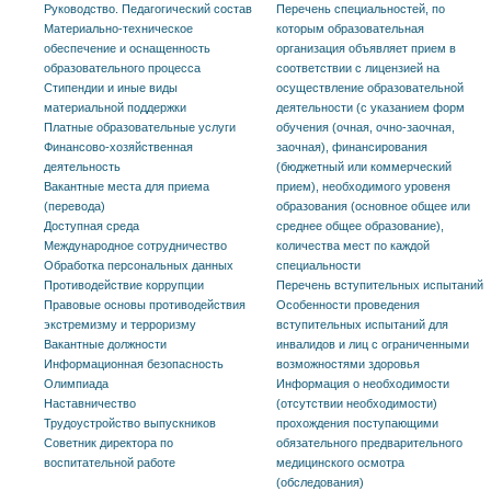
Руководство. Педагогический состав
Перечень специальностей, по
Материально-техническое
которым образовательная
обеспечение и оснащенность
организация объявляет прием в
образовательного процесса
соответствии с лицензией на
Стипендии и иные виды
осуществление образовательной
материальной поддержки
деятельности (с указанием форм
Платные образовательные услуги
обучения (очная, очно-заочная,
Финансово-хозяйственная
заочная), финансирования
деятельность
(бюджетный или коммерческий
Вакантные места для приема
прием), необходимого уровеня
(перевода)
образования (основное общее или
Доступная среда
среднее общее образование),
Международное сотрудничество
количества мест по каждой
Обработка персональных данных
специальности
Противодействие коррупции
Перечень вступительных испытаний
Правовые основы противодействия
Особенности проведения
экстремизму и терроризму
вступительных испытаний для
Вакантные должности
инвалидов и лиц с ограниченными
Информационная безопасность
возможностями здоровья
Олимпиада
Информация о необходимости
Наставничество
(отсутствии необходимости)
Трудоустройство выпускников
прохождения поступающими
Советник директора по
обязательного предварительного
воспитательной работе
медицинского осмотра
(обследования)