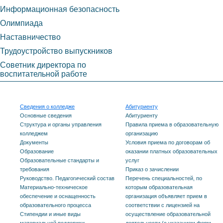
Информационная безопасность
Олимпиада
Наставничество
Трудоустройство выпускников
Советник директора по
воспитательной работе
Сведения о колледже
Абитуриенту
Основные сведения
Абитуриенту
Структура и органы управления
Правила приема в образовательную
колледжем
организацию
Документы
Условия приема по договорам об
Образование
оказании платных образовательных
Образовательные стандарты и
услуг
требования
Приказ о зачислении
Руководство. Педагогический состав
Перечень специальностей, по
Материально-техническое
которым образовательная
обеспечение и оснащенность
организация объявляет прием в
образовательного процесса
соответствии с лицензией на
Стипендии и иные виды
осуществление образовательной
материальной поддержки
деятельности (с указанием форм