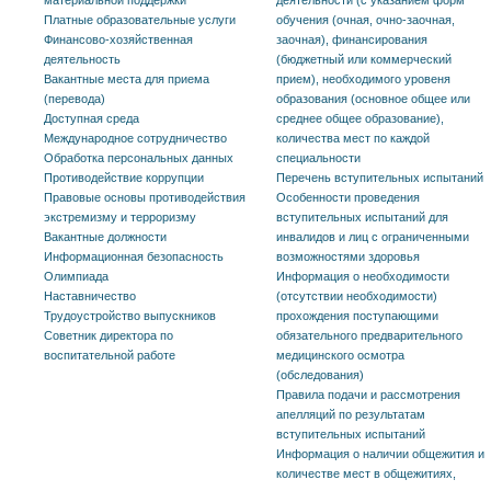
Платные образовательные услуги
обучения (очная, очно-заочная,
Финансово-хозяйственная
заочная), финансирования
деятельность
(бюджетный или коммерческий
Вакантные места для приема
прием), необходимого уровеня
(перевода)
образования (основное общее или
Доступная среда
среднее общее образование),
Международное сотрудничество
количества мест по каждой
Обработка персональных данных
специальности
Противодействие коррупции
Перечень вступительных испытаний
Правовые основы противодействия
Особенности проведения
экстремизму и терроризму
вступительных испытаний для
Вакантные должности
инвалидов и лиц с ограниченными
Информационная безопасность
возможностями здоровья
Олимпиада
Информация о необходимости
Наставничество
(отсутствии необходимости)
Трудоустройство выпускников
прохождения поступающими
Советник директора по
обязательного предварительного
воспитательной работе
медицинского осмотра
(обследования)
Правила подачи и рассмотрения
апелляций по результатам
вступительных испытаний
Информация о наличии общежития и
количестве мест в общежитиях,