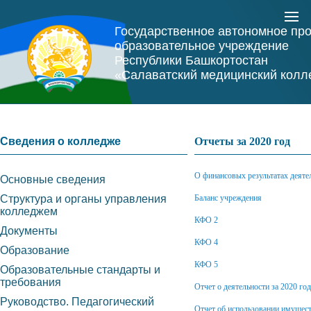
Государственное автономное пр
образовательное учреждение
Республики Башкортостан
«Салаватский медицинский колл
Сведения о колледже
Отчеты за 2020 год
О финансовых результатах деяте
Основные сведения
Структура и органы управления
Баланс учреждения
колледжем
КФО 2
Документы
КФО 4
Образование
КФО 5
Образовательные стандарты и
требования
Отчет о деятельности за 2020 год
Руководство. Педагогический
Отчет об использовании имуществ