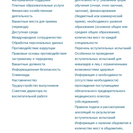
Платные образовательные услуги
обучения (очная, очно-заочная,
Финансово-хозяйственная
заочная), финансирования
деятельность
(бюджетный или коммерческий
Вакантные места для приема
прием), необходимого уровеня
(перевода)
образования (основное общее или
Доступная среда
среднее общее образование),
Международное сотрудничество
количества мест по каждой
Обработка персональных данных
специальности
Противодействие коррупции
Перечень вступительных испытаний
Правовые основы противодействия
Особенности проведения
экстремизму и терроризму
вступительных испытаний для
Вакантные должности
инвалидов и лиц с ограниченными
Информационная безопасность
возможностями здоровья
Олимпиада
Информация о необходимости
Наставничество
(отсутствии необходимости)
Трудоустройство выпускников
прохождения поступающими
Советник директора по
обязательного предварительного
воспитательной работе
медицинского осмотра
(обследования)
Правила подачи и рассмотрения
апелляций по результатам
вступительных испытаний
Информация о наличии общежития и
количестве мест в общежитиях,