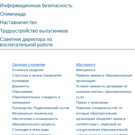
Информационная безопасность
Олимпиада
Наставничество
Трудоустройство выпускников
Советник директора по
воспитательной работе
Сведения о колледже
Абитуриенту
Основные сведения
Абитуриенту
Структура и органы управления
Правила приема в образовательную
колледжем
организацию
Документы
Условия приема по договорам об
Образование
оказании платных образовательных
Образовательные стандарты и
услуг
требования
Приказ о зачислении
Руководство. Педагогический состав
Перечень специальностей, по
Материально-техническое
которым образовательная
обеспечение и оснащенность
организация объявляет прием в
образовательного процесса
соответствии с лицензией на
Стипендии и иные виды
осуществление образовательной
материальной поддержки
деятельности (с указанием форм