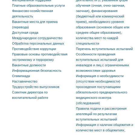
Платные образовательные услуги
обучения (очная, очно-заочная,
Финансово-хозяйственная
заочная), финансирования
деятельность
(бюджетный или коммерческий
Вакантные места для приема
прием), необходимого уровеня
(перевода)
образования (основное общее или
Доступная среда
среднее общее образование),
Международное сотрудничество
количества мест по каждой
Обработка персональных данных
специальности
Противодействие коррупции
Перечень вступительных испытаний
Правовые основы противодействия
Особенности проведения
экстремизму и терроризму
вступительных испытаний для
Вакантные должности
инвалидов и лиц с ограниченными
Информационная безопасность
возможностями здоровья
Олимпиада
Информация о необходимости
Наставничество
(отсутствии необходимости)
Трудоустройство выпускников
прохождения поступающими
Советник директора по
обязательного предварительного
воспитательной работе
медицинского осмотра
(обследования)
Правила подачи и рассмотрения
апелляций по результатам
вступительных испытаний
Информация о наличии общежития и
количестве мест в общежитиях,