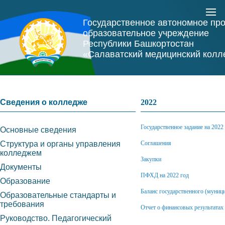
Государственное автономное пр
образовательное учреждение
Республики Башкортостан
«Салаватский медицинский колл
Сведения о колледже
2022
Государственное задание на 2022
Основные сведения
Структура и органы управления
Соглашения
колледжем
Закупки
Документы
ПФХД на 2022 год
Образование
Баланс государственного (муниц
Образовательные стандарты и
требования
Отчет о финансовых результатах
Руководство. Педагогический