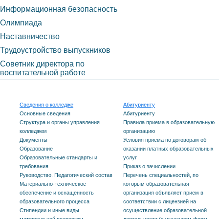
Информационная безопасность
Олимпиада
Наставничество
Трудоустройство выпускников
Советник директора по
воспитательной работе
Сведения о колледже
Абитуриенту
Основные сведения
Абитуриенту
Структура и органы управления
Правила приема в образовательную
колледжем
организацию
Документы
Условия приема по договорам об
Образование
оказании платных образовательных
Образовательные стандарты и
услуг
требования
Приказ о зачислении
Руководство. Педагогический состав
Перечень специальностей, по
Материально-техническое
которым образовательная
обеспечение и оснащенность
организация объявляет прием в
образовательного процесса
соответствии с лицензией на
Стипендии и иные виды
осуществление образовательной
материальной поддержки
деятельности (с указанием форм