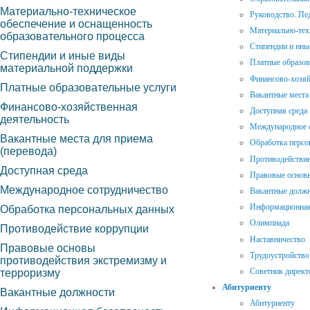
Материально-техническое
Руководство. Пе
обеспечение и оснащенность
Материально-тех
образовательного процесса
Стипендии и ины
Стипендии и иные виды
Платные образов
материальной поддержки
Финансово-хозяй
Платные образовательные услуги
Вакантные места 
Финансово-хозяйственная
Доступная среда
деятельность
Международное 
Вакантные места для приема
Обработка персо
(перевода)
Противодействие
Доступная среда
Правовые основы
Международное сотрудничество
Вакантные долж
Информационная
Обработка персональных данных
Олимпиада
Противодействие коррупции
Наставничество
Правовые основы
Трудоустройство
противодействия экстремизму и
Советник директ
терроризму
Абитуриенту
Вакантные должности
Абитуриенту