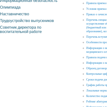
Информационная безопасность
Правила приема 
Олимпиада
Условия приема 
Наставничество
Приказ о зачисл
Перечень специал
Трудоустройство выпускников
осуществление об
Советник директора по
(бюджетный или 
воспитательной работе
образование), ко
Перечень вступи
Особенности про
Информация о не
медицинского ос
Правила подачи 
Информация о на
Образец договор
Контрольные ци
Сроки подачи до
График работы п
Локальные норм
Количество пода
Рейтинг абитури