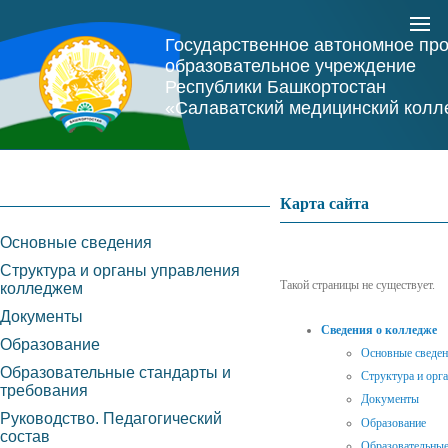
Государственное автономное пр
образовательное учреждение
Республики Башкортостан
«Салаватский медицинский колл
Карта сайта
Основные сведения
Структура и органы управления
Такой страницы не существует.
колледжем
Документы
Сведения о колледже
Образование
Основные сведе
Образовательные стандарты и
Структура и орг
требования
Документы
Руководство. Педагогический
Образование
состав
Образовательные