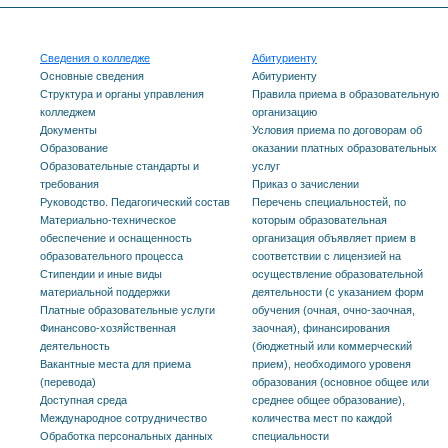
Сведения о колледже
Абитуриенту
Основные сведения
Абитуриенту
Структура и органы управления
Правила приема в образовательную
колледжем
организацию
Документы
Условия приема по договорам об
Образование
оказании платных образовательных
Образовательные стандарты и
услуг
требования
Приказ о зачислении
Руководство. Педагогический состав
Перечень специальностей, по
Материально-техническое
которым образовательная
обеспечение и оснащенность
организация объявляет прием в
образовательного процесса
соответствии с лицензией на
Стипендии и иные виды
осуществление образовательной
материальной поддержки
деятельности (с указанием форм
Платные образовательные услуги
обучения (очная, очно-заочная,
Финансово-хозяйственная
заочная), финансирования
деятельность
(бюджетный или коммерческий
Вакантные места для приема
прием), необходимого уровеня
(перевода)
образования (основное общее или
Доступная среда
среднее общее образование),
Международное сотрудничество
количества мест по каждой
Обработка персональных данных
специальности