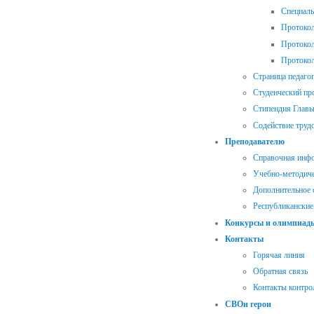
Специал
Протокол
Протокол
Протокол
Страница педаго
Студенческий п
Стипендия Главы
Содействие труд
Преподавателю
Справочная инф
Учебно-методиче
Дополнительное 
Республиканские
Конкурсы и олимпиад
Контакты
Горячая линия
Обратная связь
Контакты контр
СВОи герои