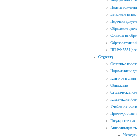
Информация о во
Подача документ
Заявление на пос
Перечень докуме
Обращение гражд
Согласие на обр
Образовательный
ПП РФ 555 Целе
Студенту
Основные полож
Нормативные до
Культура и спорт
Общежитие
Студенческий со
Комплексная без
Учебно-методиче
Промежуточная а
Государственная
Аккредитация в
Методиче