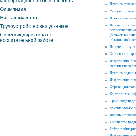
Информационная безопасность
Правила приема 
Олимпиада
Условия приема 
Наставничество
Приказ о зачисл
Перечень специал
Трудоустройство выпускников
осуществление об
Советник директора по
(бюджетный или 
воспитательной работе
образование), ко
Перечень вступи
Особенности про
Информация о не
медицинского ос
Правила подачи 
Информация о на
Образец договор
Контрольные ци
Сроки подачи до
График работы п
Локальные норм
Количество пода
Рейтинг абитури