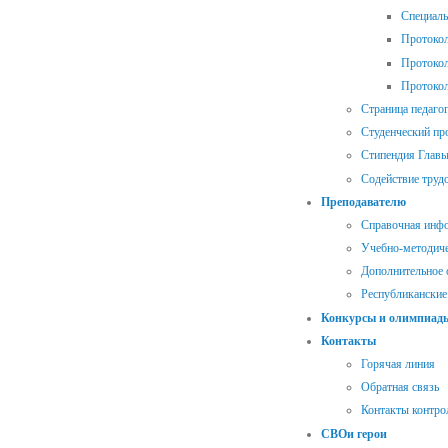
Специал
Протокол
Протокол
Протокол
Страница педаго
Студенческий п
Стипендия Главы
Содействие труд
Преподавателю
Справочная инф
Учебно-методиче
Дополнительное 
Республиканские
Конкурсы и олимпиад
Контакты
Горячая линия
Обратная связь
Контакты контр
СВОи герои