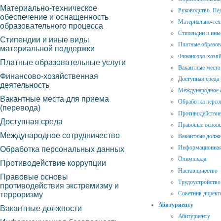
Материально-техническое
Руководство. Пе
обеспечение и оснащенность
Материально-тех
образовательного процесса
Стипендии и ины
Стипендии и иные виды
Платные образов
материальной поддержки
Финансово-хозяй
Платные образовательные услуги
Вакантные места 
Финансово-хозяйственная
Доступная среда
деятельность
Международное 
Вакантные места для приема
Обработка персо
(перевода)
Противодействие
Доступная среда
Правовые основы
Международное сотрудничество
Вакантные долж
Информационная
Обработка персональных данных
Олимпиада
Противодействие коррупции
Наставничество
Правовые основы
Трудоустройство
противодействия экстремизму и
Советник директ
терроризму
Абитуриенту
Вакантные должности
Абитуриенту