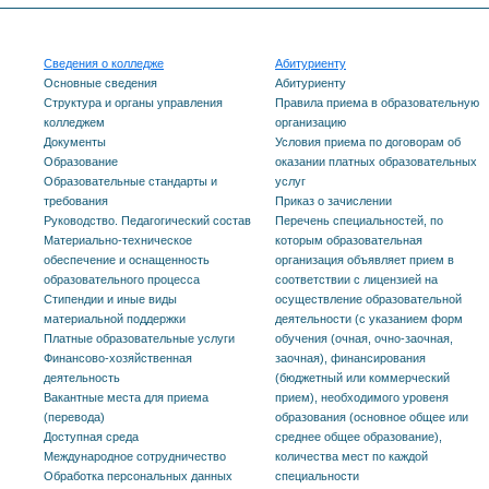
Сведения о колледже
Абитуриенту
Основные сведения
Абитуриенту
Структура и органы управления
Правила приема в образовательную
колледжем
организацию
Документы
Условия приема по договорам об
Образование
оказании платных образовательных
Образовательные стандарты и
услуг
требования
Приказ о зачислении
Руководство. Педагогический состав
Перечень специальностей, по
Материально-техническое
которым образовательная
обеспечение и оснащенность
организация объявляет прием в
образовательного процесса
соответствии с лицензией на
Стипендии и иные виды
осуществление образовательной
материальной поддержки
деятельности (с указанием форм
Платные образовательные услуги
обучения (очная, очно-заочная,
Финансово-хозяйственная
заочная), финансирования
деятельность
(бюджетный или коммерческий
Вакантные места для приема
прием), необходимого уровеня
(перевода)
образования (основное общее или
Доступная среда
среднее общее образование),
Международное сотрудничество
количества мест по каждой
Обработка персональных данных
специальности