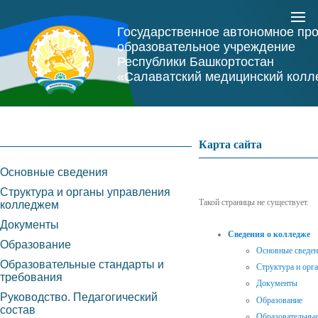
Государственное автономное пр
образовательное учреждение
Республики Башкортостан
«Салаватский медицинский колл
Карта сайта
Основные сведения
Структура и органы управления
Такой страницы не существует.
колледжем
Документы
Сведения о колледже
Образование
Основные сведе
Образовательные стандарты и
Структура и орг
требования
Документы
Руководство. Педагогический
Образование
состав
Образовательные