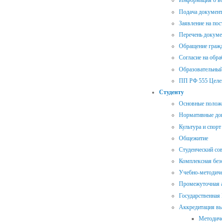
Информация о во
Подача документ
Заявление на пос
Перечень докуме
Обращение гражд
Согласие на обр
Образовательный
ПП РФ 555 Целе
Студенту
Основные полож
Нормативные до
Культура и спорт
Общежитие
Студенческий со
Комплексная без
Учебно-методиче
Промежуточная а
Государственная
Аккредитация в
Методиче