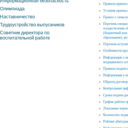
Информационная безопасность
Правила приема 
Олимпиада
Условия приема 
Наставничество
Приказ о зачисл
Перечень специал
Трудоустройство выпускников
осуществление об
Советник директора по
(бюджетный или 
воспитательной работе
образование), ко
Перечень вступи
Особенности про
Информация о не
медицинского ос
Правила подачи 
Информация о на
Образец договор
Контрольные ци
Сроки подачи до
График работы п
Локальные норм
Количество пода
Рейтинг абитури