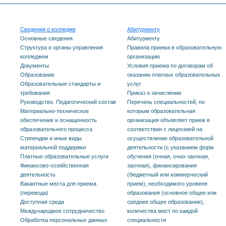
Сведения о колледже
Абитуриенту
Основные сведения
Абитуриенту
Структура и органы управления
Правила приема в образовательную
колледжем
организацию
Документы
Условия приема по договорам об
Образование
оказании платных образовательных
Образовательные стандарты и
услуг
требования
Приказ о зачислении
Руководство. Педагогический состав
Перечень специальностей, по
Материально-техническое
которым образовательная
обеспечение и оснащенность
организация объявляет прием в
образовательного процесса
соответствии с лицензией на
Стипендии и иные виды
осуществление образовательной
материальной поддержки
деятельности (с указанием форм
Платные образовательные услуги
обучения (очная, очно-заочная,
Финансово-хозяйственная
заочная), финансирования
деятельность
(бюджетный или коммерческий
Вакантные места для приема
прием), необходимого уровеня
(перевода)
образования (основное общее или
Доступная среда
среднее общее образование),
Международное сотрудничество
количества мест по каждой
Обработка персональных данных
специальности