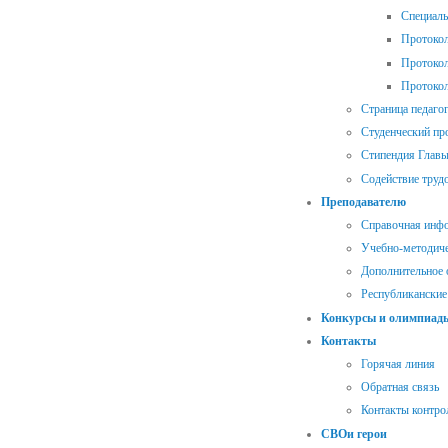
Специал
Протокол
Протокол
Протокол
Страница педаго
Студенческий п
Стипендия Главы
Содействие труд
Преподавателю
Справочная инф
Учебно-методиче
Дополнительное 
Республиканские
Конкурсы и олимпиад
Контакты
Горячая линия
Обратная связь
Контакты контр
СВОи герои