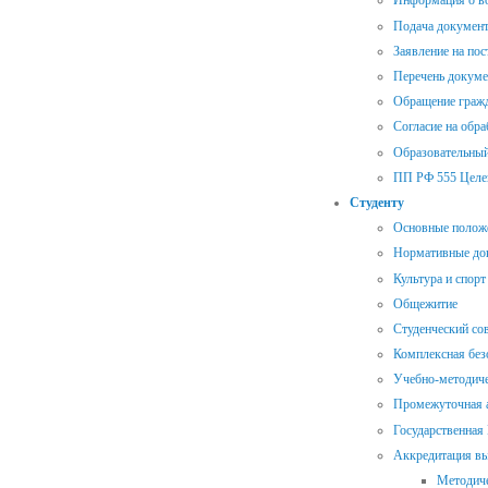
Информация о во
Подача документ
Заявление на пос
Перечень докуме
Обращение гражд
Согласие на обр
Образовательный
ПП РФ 555 Целе
Студенту
Основные полож
Нормативные до
Культура и спорт
Общежитие
Студенческий со
Комплексная без
Учебно-методиче
Промежуточная а
Государственная
Аккредитация в
Методиче