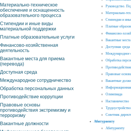
Материально-техническое
Руководство. Пе
обеспечение и оснащенность
Материально-тех
образовательного процесса
Стипендии и ины
Стипендии и иные виды
Платные образов
материальной поддержки
Финансово-хозяй
Платные образовательные услуги
Вакантные места 
Финансово-хозяйственная
Доступная среда
деятельность
Международное 
Вакантные места для приема
Обработка персо
(перевода)
Противодействие
Доступная среда
Правовые основы
Международное сотрудничество
Вакантные долж
Информационная
Обработка персональных данных
Олимпиада
Противодействие коррупции
Наставничество
Правовые основы
Трудоустройство
противодействия экстремизму и
Советник директ
терроризму
Абитуриенту
Вакантные должности
Абитуриенту