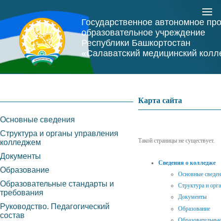
Государственное автономное пр
образовательное учреждение
Республики Башкортостан
«Салаватский медицинский колл
Карта сайта
Основные сведения
Структура и органы управления
Такой страницы не существует.
колледжем
Документы
Сведения о колледже
Образование
Основные сведе
Образовательные стандарты и
Структура и орг
требования
Документы
Руководство. Педагогический
Образование
состав
Образовательные