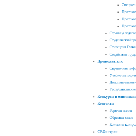
Специал
Протокол
Протокол
Протокол
Страница педаго
Студенческий п
Стипендия Главы
Содействие труд
Преподавателю
Справочная инф
Учебно-методиче
Дополнительное 
Республиканские
Конкурсы и олимпиад
Контакты
Горячая линия
Обратная связь
Контакты контр
СВОи герои