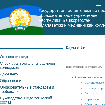
Государственное автономное пр
образовательное учреждение
Республики Башкортостан
«Салаватский медицинский колл
Карта сайта
Основные сведения
Структура и органы управления
Такой страницы не существует.
колледжем
Документы
Сведения о колледже
Образование
Основные сведе
Образовательные стандарты и
Структура и орг
требования
Документы
Руководство. Педагогический
Образование
состав
Образовательные