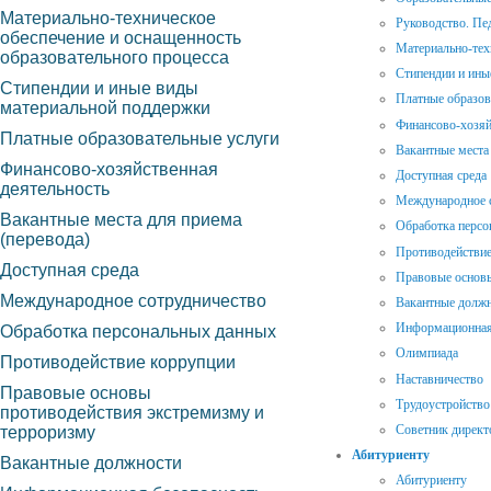
Материально-техническое
Руководство. Пе
обеспечение и оснащенность
Материально-тех
образовательного процесса
Стипендии и ины
Стипендии и иные виды
Платные образов
материальной поддержки
Финансово-хозяй
Платные образовательные услуги
Вакантные места 
Финансово-хозяйственная
Доступная среда
деятельность
Международное 
Вакантные места для приема
Обработка персо
(перевода)
Противодействие
Доступная среда
Правовые основы
Международное сотрудничество
Вакантные долж
Информационная
Обработка персональных данных
Олимпиада
Противодействие коррупции
Наставничество
Правовые основы
Трудоустройство
противодействия экстремизму и
Советник директ
терроризму
Абитуриенту
Вакантные должности
Абитуриенту