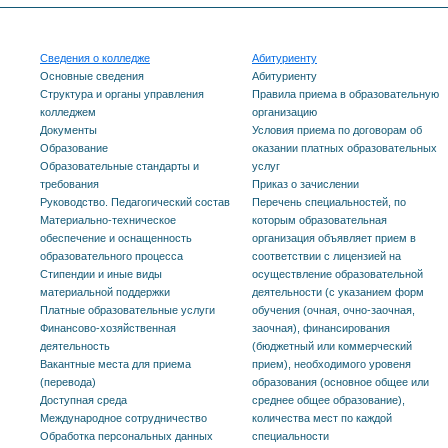
Сведения о колледже
Абитуриенту
Основные сведения
Абитуриенту
Структура и органы управления
Правила приема в образовательную
колледжем
организацию
Документы
Условия приема по договорам об
Образование
оказании платных образовательных
Образовательные стандарты и
услуг
требования
Приказ о зачислении
Руководство. Педагогический состав
Перечень специальностей, по
Материально-техническое
которым образовательная
обеспечение и оснащенность
организация объявляет прием в
образовательного процесса
соответствии с лицензией на
Стипендии и иные виды
осуществление образовательной
материальной поддержки
деятельности (с указанием форм
Платные образовательные услуги
обучения (очная, очно-заочная,
Финансово-хозяйственная
заочная), финансирования
деятельность
(бюджетный или коммерческий
Вакантные места для приема
прием), необходимого уровеня
(перевода)
образования (основное общее или
Доступная среда
среднее общее образование),
Международное сотрудничество
количества мест по каждой
Обработка персональных данных
специальности