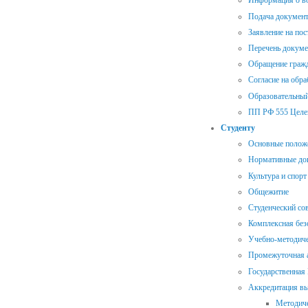
Информация о во
Подача документ
Заявление на пос
Перечень докуме
Обращение гражд
Согласие на обр
Образовательный
ПП РФ 555 Целе
Студенту
Основные полож
Нормативные до
Культура и спорт
Общежитие
Студенческий со
Комплексная без
Учебно-методиче
Промежуточная а
Государственная
Аккредитация в
Методиче