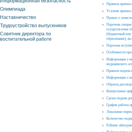
Информационная безопасность
Правила приема 
Олимпиада
Условия приема 
Наставничество
Приказ о зачисл
Перечень специал
Трудоустройство выпускников
осуществление об
Советник директора по
(бюджетный или 
воспитательной работе
образование), ко
Перечень вступи
Особенности про
Информация о не
медицинского ос
Правила подачи 
Информация о на
Образец договор
Контрольные ци
Сроки подачи до
График работы п
Локальные норм
Количество пода
Рейтинг абитури