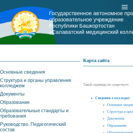
Государственное автономное пр
образовательное учреждение
Республики Башкортостан
«Салаватский медицинский колл
Карта сайта
Основные сведения
Структура и органы управления
Такой страницы не существует.
колледжем
Документы
Сведения о колледже
Образование
Основные сведе
Образовательные стандарты и
Структура и орг
требования
Документы
Руководство. Педагогический
Образование
состав
Образовательные