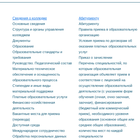
Сведения о колледже
Абитуриенту
Основные сведения
Абитуриенту
Структура и органы управления
Правила приема в образовательную
колледжем
организацию
Документы
Условия приема по договорам об
Образование
оказании платных образовательных
Образовательные стандарты и
услуг
требования
Приказ о зачислении
Руководство. Педагогический состав
Перечень специальностей, по
Материально-техническое
которым образовательная
обеспечение и оснащенность
организация объявляет прием в
образовательного процесса
соответствии с лицензией на
Стипендии и иные виды
осуществление образовательной
материальной поддержки
деятельности (с указанием форм
Платные образовательные услуги
обучения (очная, очно-заочная,
Финансово-хозяйственная
заочная), финансирования
деятельность
(бюджетный или коммерческий
Вакантные места для приема
прием), необходимого уровеня
(перевода)
образования (основное общее или
Доступная среда
среднее общее образование),
Международное сотрудничество
количества мест по каждой
Обработка персональных данных
специальности