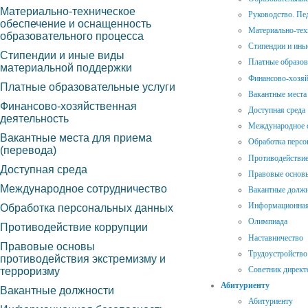
Материально-техническое
Руководство. Пе
обеспечение и оснащенность
Материально-тех
образовательного процесса
Стипендии и ины
Стипендии и иные виды
Платные образов
материальной поддержки
Финансово-хозяй
Платные образовательные услуги
Вакантные места 
Финансово-хозяйственная
Доступная среда
деятельность
Международное 
Вакантные места для приема
Обработка персо
(перевода)
Противодействие
Доступная среда
Правовые основы
Международное сотрудничество
Вакантные долж
Информационная
Обработка персональных данных
Олимпиада
Противодействие коррупции
Наставничество
Правовые основы
Трудоустройство
противодействия экстремизму и
Советник директ
терроризму
Абитуриенту
Вакантные должности
Абитуриенту