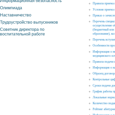
Информационная безопасность
Правила приема 
Олимпиада
Условия приема 
Наставничество
Приказ о зачисл
Перечень специал
Трудоустройство выпускников
осуществление об
Советник директора по
(бюджетный или 
воспитательной работе
образование), ко
Перечень вступи
Особенности про
Информация о не
медицинского ос
Правила подачи 
Информация о на
Образец договор
Контрольные ци
Сроки подачи до
График работы п
Локальные норм
Количество пода
Рейтинг абитури