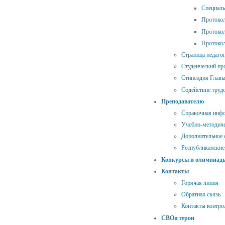
Специал
Протокол
Протокол
Протокол
Страница педаго
Студенческий п
Стипендия Главы
Содействие труд
Преподавателю
Справочная инф
Учебно-методиче
Дополнительное 
Республиканские
Конкурсы и олимпиад
Контакты
Горячая линия
Обратная связь
Контакты контр
СВОи герои