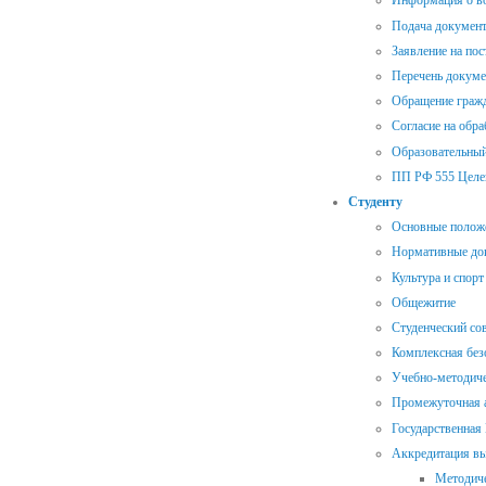
Информация о во
Подача документ
Заявление на пос
Перечень докуме
Обращение гражд
Согласие на обр
Образовательный
ПП РФ 555 Целе
Студенту
Основные полож
Нормативные до
Культура и спорт
Общежитие
Студенческий со
Комплексная без
Учебно-методиче
Промежуточная а
Государственная
Аккредитация в
Методиче